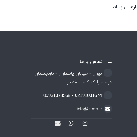
ارسال پیام
تماس با ما
تهران - خیابان پاسداران - نارنجستان
دوم - پلاک ۴ - طبقه دوم
02191031674 - 09931378568
info@isms.ir